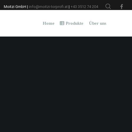
Moitzi GmbH |
info@moitzi-torprofi.at
|
+43 3512 74 204
Home
Produkte
Über uns